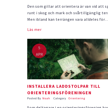
Den som gillar att orientera är van vid att 
runt i skog och mark och svårtillgänglig ter
Men ibland kan terrängen vara alldeles för
svårtillgänglig och då kan det vara lämpligt
Läs mer
göra något åt det. I många fall är det stor
som gör det svårt att ta sig …
5
APR
INSTALLERA LADDSTOLPAR TILL
ORIENTERINGSFÖRENINGEN
Posted By
Noah
Category
Orientering
Som deltagare i en orienteringsförening ha