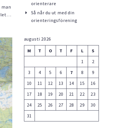
orienterare
tt man
Så når du ut med din
 leta
orienteringsförening
arta
att
augusti 2026
M
T
O
T
F
L
S
1
2
3
4
5
6
7
8
9
10
11
12
13
14
15
16
17
18
19
20
21
22
23
24
25
26
27
28
29
30
31