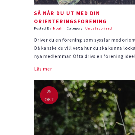
SÅ NÅR DU UT MED DIN
ORIENTERINGSFÖRENING
Posted By
Noah
Category
Uncategorized
Driver du en förening som sysslar med orien
Då kanske du vill veta hur du ska kunna locka 
nya medlemmar. Ofta drivs en förening idee
behöver medlemsavgifter för att överleva. 
Läs mer
det säkerligen användbart att få lite extra 
traven. Ju synligare en förening är …
25
OKT