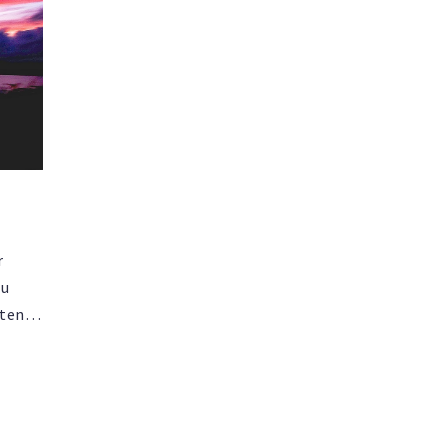
r
nu
ten.
att
GPS