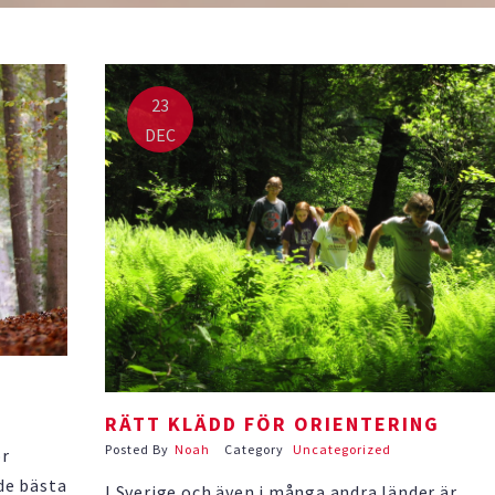
tillbaka sluter cirkeln på ett väldigt fint sätt
23
DEC
RÄTT KLÄDD FÖR ORIENTERING
Posted By
Noah
Category
Uncategorized
ör
 de bästa
I Sverige och även i många andra länder är