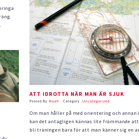
springa
räng.
 att
marna
ATT IDROTTA NÄR MAN ÄR SJUK
Posted By
Noah
Category
Uncategorized
Om man håller på med orientering och annan 
kan det antagligen kännas lite främmande att
bli träningen bara för att man känner sig en a
hängig. Har man en tävling inom snar framtid 
r du