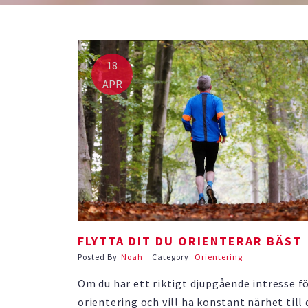
18
APR
FLYTTA DIT DU ORIENTERAR BÄST
Posted By
Noah
Category
Orientering
Om du har ett riktigt djupgående intresse f
orientering och vill ha konstant närhet till