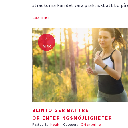
sträckorna kan det vara praktiskt att bo på 
som ger dig direkt tillgång till dem. Du kan
Läs mer
vända på steken och börja med den typ av
orientering som funkar bäst …
8
APR
BLINTO GER BÄTTRE
ORIENTERINGSMÖJLIGHETER
Posted By
Noah
Category
Orientering