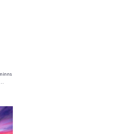
?
 minns
alen?
ket