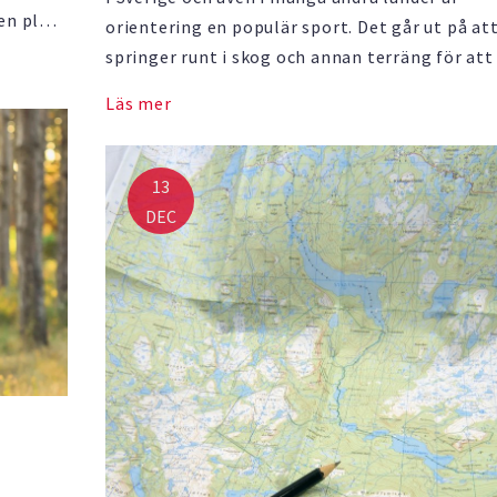
en plats
orientering en populär sport. Det går ut på a
 också
springer runt i skog och annan terräng för att
efter olika kontroller. Till sin hjälp har man k
Läs mer
och kompass. När man orienterar är det klokt 
vara klädd på …
13
DEC