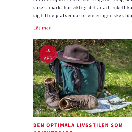
säkert märkt hur viktigt det är att enkelt k
sig till de platser där orienteringen sker. Ida
det allt mer vanligt att svenskarna reser me
Läs mer
vilket kräver att rätt laddinfrastruktur finn
plats. Detta är nödvändigt att tillgodose ä
utanför …
10
APR
DEN OPTIMALA LIVSSTILEN SOM