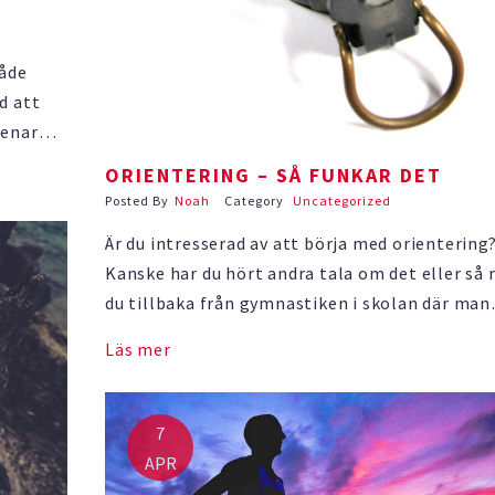
både
d att
renar
t är
ORIENTERING – SÅ FUNKAR DET
h
Posted By
Noah
Category
Uncategorized
Är du intresserad av att börja med orientering
Kanske har du hört andra tala om det eller så
du tillbaka från gymnastiken i skolan där man
skulle orientera sig på området kring gympas
Läs mer
Att orientera är väldigt roligt och ger en myc
bättre träning än vad många tror. Sporten …
7
APR