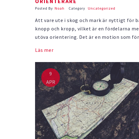
ORIENTERARE
Posted By
Noah
Category
Uncategorized
Att vare ute i skog och mark är nyttigt för 
knopp och kropp, vilket är en fördelarna me
utöva orientering. Det är en motion som fö
kroppens fysiska och mentala behov, men de
Läs mer
samtidigt en idrott som månar om natur oc
hållbarhet. Här står naturen alltid i …
9
APR