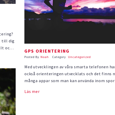
tering?
till dig
llt och
GPS ORIENTERING
Då är
Posted By
Noah
Category
Uncategorized
hjälp på
Med utvecklingen av våra smarta telefonen ha
också orienteringen utvecklats och det finns 
många appar som man kan använda inom spor
GPS orientering med en app är en form av
Läs mer
orientering där man kan träna effektivt utan 
behöva sätta ut kontroller. Mobiltelefonens 
system avgör om du kommit …