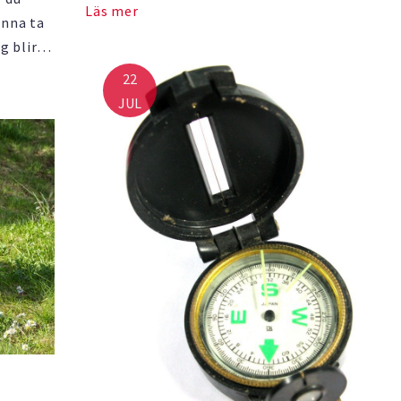
Läs mer
det troligen relativt otänkbart att missa
unna ta
orienteringstillfället bara för lite huvudvärk.
g blir
går det …
d elbil,
22
s på
JUL
ven