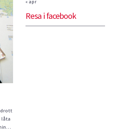
« apr
Resa i facebook
idrott
 låta
ning
är